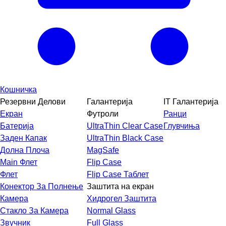
Кошничка
Резервни Делови
Галантерија
IT Галантерија
Екран
Футроли
Ранци
Батерија
UltraThin Clear Case
Глувчиња
Заден Капак
UltraThin Black Case
Долна Плоча
MagSafe
Main Флет
Flip Case
Флет
Flip Case Таблет
Конектор За Полнење
Заштита на екран
Камера
Хидрогел Заштита
Стакло За Камера
Normal Glass
Звучник
Full Glass