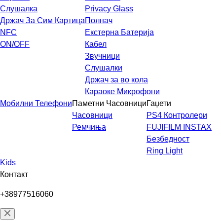
Слушалка
Privacy Glass
Држач За Сим Картица
Полнач
NFC
Екстерна Батерија
ON/OFF
Кабел
Звучници
Слушалки
Држач за во кола
Караоке Микрофони
Мобилни Телефони
Паметни Часовници
Гаџети
Часовници
PS4 Контролери
Ремчиња
FUJIFILM INSTAX
Безбедност
Ring Light
Kids
Контакт
+38977516060