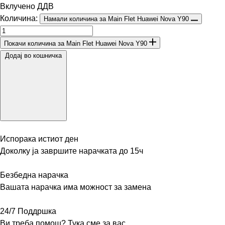
Вклучено ДДВ
Количина:
Намали количина за Main Flet Huawei Nova Y90
Покачи количина за Main Flet Huawei Nova Y90
Додај во кошничка
Испорака истиот ден
Доколку ја завршите нарачката до 15ч
Безбедна нарачка
Вашата нарачка има можност за замена
24/7 Поддршка
Ви треба помош? Тука сме за вас