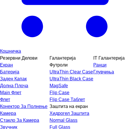
Кошничка
Резервни Делови
Галантерија
IT Галантерија
Екран
Футроли
Ранци
Батерија
UltraThin Clear Case
Глувчиња
Заден Капак
UltraThin Black Case
Долна Плоча
MagSafe
Main Флет
Flip Case
Флет
Flip Case Таблет
Конектор За Полнење
Заштита на екран
Камера
Хидрогел Заштита
Стакло За Камера
Normal Glass
Звучник
Full Glass