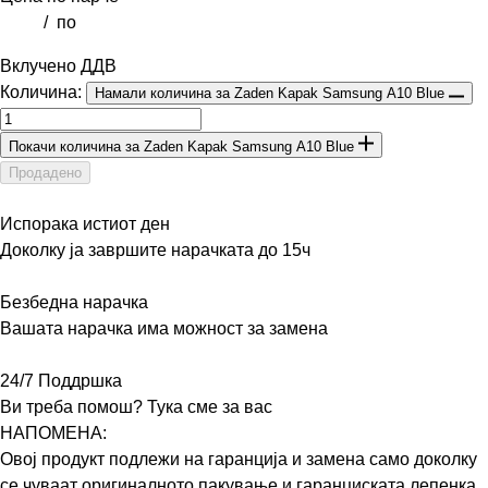
/
по
Вклучено ДДВ
Количина:
Намали количина за Zaden Kapak Samsung A10 Blue
Покачи количина за Zaden Kapak Samsung A10 Blue
Продадено
Испорака истиот ден
Доколку ја завршите нарачката до 15ч
Безбедна нарачка
Вашата нарачка има можност за замена
24/7 Поддршка
Ви треба помош? Тука сме за вас
НАПОМЕНА:
Овој продукт подлежи на гаранција и замена само доколку
се чуваат оригиналното пакување и гаранциската лепенка