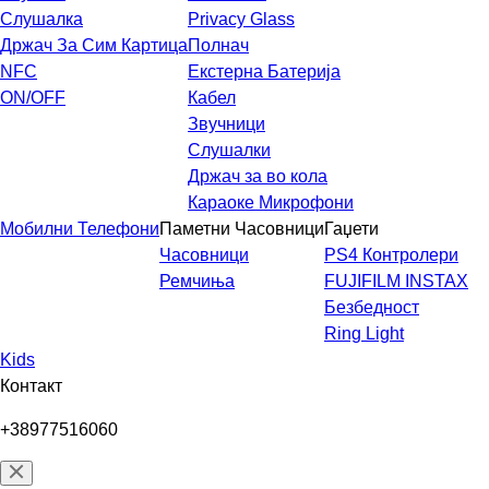
Слушалка
Privacy Glass
Држач За Сим Картица
Полнач
NFC
Екстерна Батерија
ON/OFF
Кабел
Звучници
Слушалки
Држач за во кола
Караоке Микрофони
Мобилни Телефони
Паметни Часовници
Гаџети
Часовници
PS4 Контролери
Ремчиња
FUJIFILM INSTAX
Безбедност
Ring Light
Kids
Контакт
+38977516060