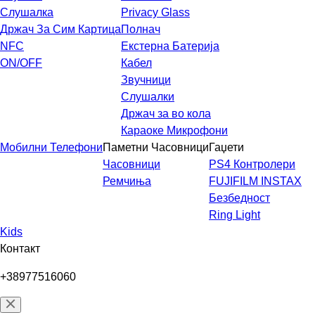
Слушалка
Privacy Glass
Држач За Сим Картица
Полнач
NFC
Екстерна Батерија
ON/OFF
Кабел
Звучници
Слушалки
Држач за во кола
Караоке Микрофони
Мобилни Телефони
Паметни Часовници
Гаџети
Часовници
PS4 Контролери
Ремчиња
FUJIFILM INSTAX
Безбедност
Ring Light
Kids
Контакт
+38977516060