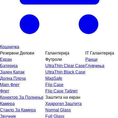
Кошничка
Резервни Делови
Галантерија
IT Галантерија
Екран
Футроли
Ранци
Батерија
UltraThin Clear Case
Глувчиња
Заден Капак
UltraThin Black Case
Долна Плоча
MagSafe
Main Флет
Flip Case
Флет
Flip Case Таблет
Конектор За Полнење
Заштита на екран
Камера
Хидрогел Заштита
Стакло За Камера
Normal Glass
Звучник
Full Glass