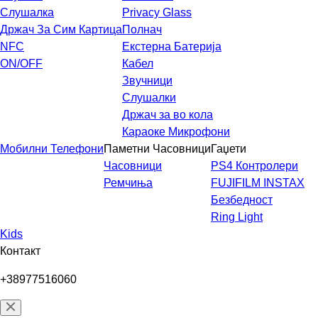
Слушалка
Privacy Glass
Држач За Сим Картица
Полнач
NFC
Екстерна Батерија
ON/OFF
Кабел
Звучници
Слушалки
Држач за во кола
Караоке Микрофони
Мобилни Телефони
Паметни Часовници
Гаџети
Часовници
PS4 Контролери
Ремчиња
FUJIFILM INSTAX
Безбедност
Ring Light
Kids
Контакт
+38977516060