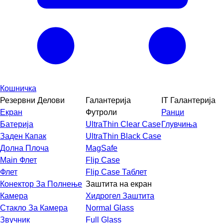
Кошничка
Резервни Делови
Галантерија
IT Галантерија
Екран
Футроли
Ранци
Батерија
UltraThin Clear Case
Глувчиња
Заден Капак
UltraThin Black Case
Долна Плоча
MagSafe
Main Флет
Flip Case
Флет
Flip Case Таблет
Конектор За Полнење
Заштита на екран
Камера
Хидрогел Заштита
Стакло За Камера
Normal Glass
Звучник
Full Glass